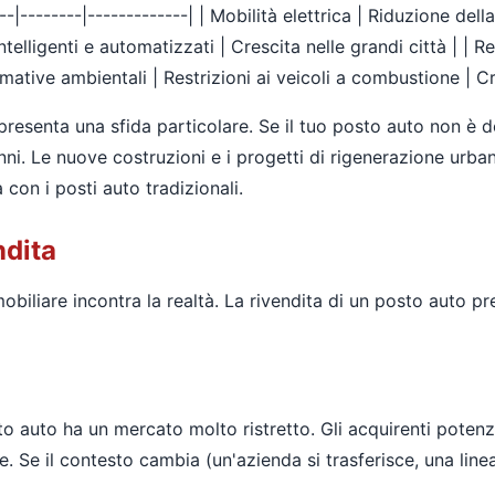
---|--------|-------------| | Mobilità elettrica | Riduzione d
intelligenti e automatizzati | Crescita nelle grandi città | |
Normative ambientali | Restrizioni ai veicoli a combustione | C
appresenta una sfida particolare. Se il tuo posto auto non è 
ni. Le nuove costruzioni e i progetti di rigenerazione urba
con i posti auto tradizionali.
ndita
biliare incontra la realtà. La rivendita di un posto auto pr
 auto ha un mercato molto ristretto. Gli acquirenti potenzi
e. Se il contesto cambia (un'azienda si trasferisce, una line