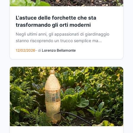
L'astuce delle forchette che sta
trasformando gli orti moderni
Negli ultimi anni, gli appassionati di giardinaggio
stanno riscoprendo un trucco semplice ma
straordinariamente efficace: l'utilizzo delle forchette
12/02/2026
- di
Lorenzo Bellamonte
nell'orto. Non si tratta di una novità, ma piuttosto di
una pratica antica che i nostri nonni conoscevano
bene e che oggi torna prepotentemente in voga...