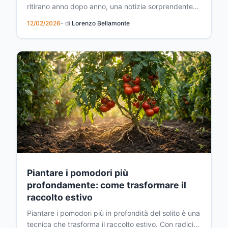
ritirano anno dopo anno, una notizia sorprendente
giunge dalle regioni più fredde della Terra. Gli orsi
12/02/2026
- di
Lorenzo Bellamonte
polari dell'Artico norvegese stanno vivendo un
periodo di prosperità inaspettato, con popolazioni
sempre più robuste e ben nutrite. Questo fenom...
Piantare i pomodori più
profondamente: come trasformare il
raccolto estivo
Piantare i pomodori più in profondità del solito è una
tecnica che trasforma il raccolto estivo. Con radici