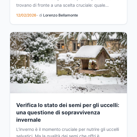
trovano di fronte a una scelta cruciale: quale
sistema di riscaldamento supplementare scegliere
12/02/2026
- di
Lorenzo Bellamonte
per mantenere la casa calda senza far lievitare la
bolletta energetica? Il riscaldamento d'appoint
rappresenta una soluzione intelligente per chi
desider...
Verifica lo stato dei semi per gli uccelli:
una questione di sopravvivenza
invernale
L'inverno è il momento cruciale per nutrire gli uccelli
selvatici. Ma la qualità dei semi che offri è