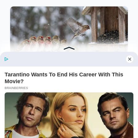
professionali.
Il metodo giapponese per salvare gli
uccelli in inverno che i francesi
detesteranno
Il metodo giapponese rappresenta un approccio
innovativo per aiutare gli uccelli durante i mesi
invernali, ma contrasta con la filosofia
12/02/2026
- di
Lorenzo Bellamonte
conservazionista europea. Scopri come questa
pratica funziona, i suoi benefici scientifici e come