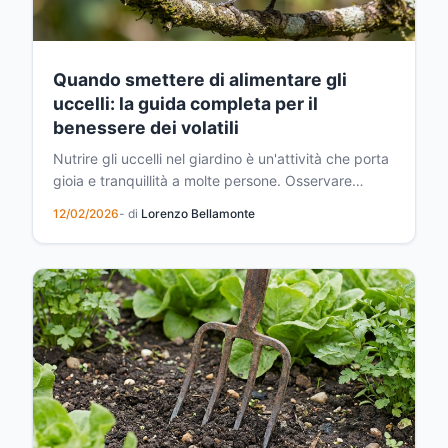
Quando smettere di alimentare gli
uccelli: la guida completa per il
benessere dei volatili
Nutrire gli uccelli nel giardino è un'attività che porta
gioia e tranquillità a molte persone. Osservare
questi piccoli amici alati mentre si nutrono crea un
12/02/2026
- di
Lorenzo Bellamonte
momento di connessione con la natura. Tuttavia,
anche questa pratica apparentemente innocua ha
un momento giusto e uno sbagliato. Gli esperti...