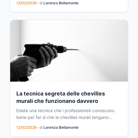
12/02/2026
- di
Lorenzo Bellamonte
la potatura degli alberi fruttiferi. Questo periodo
rappresenta l'ultima occasione per intervenire prima
che la primavera porti con sé una serie di cambia...
La tecnica segreta delle chevilles
murali che funzionano davvero
Esiste una tecnica che i professionisti conoscono
bene per far sì che le chevilles murali tengano
davvero. Scopri come preparare correttamente il
12/02/2026
- di
Lorenzo Bellamonte
foro, scegliere la cheville giusta e seguire la
procedura passo dopo passo per risultati