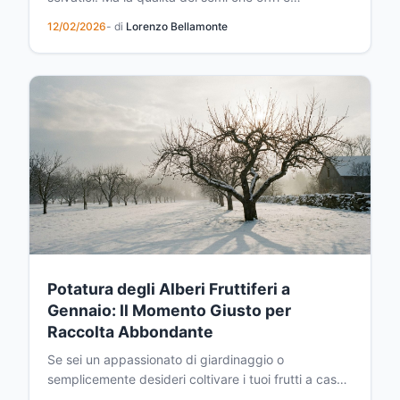
fondamentale: semi deteriorati o ammuffiti possono
12/02/2026
- di
Lorenzo Bellamonte
causare gravi problemi di salute. Impara a
riconoscere semi di cattiva qualità e a conservarli
correttamente per salvare le vite dei tuoi piccoli
amici alati.
Potatura degli Alberi Fruttiferi a
Gennaio: Il Momento Giusto per
Raccolta Abbondante
Se sei un appassionato di giardinaggio o
semplicemente desideri coltivare i tuoi frutti a casa,
devi sapere che gennaio è il momento cruciale per