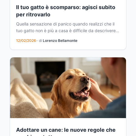
Il tuo gatto è scomparso: agisci subito
per ritrovarlo
Quella sensazione di panico quando realizzi che il
tuo gatto non è più a casa è difficile da descrivere.
Un momento di distrazione, una porta lasciata
12/02/2026
- di
Lorenzo Bellamonte
aperta, e il tuo fedele compagno felino è sparito. Ma
non è il momento di arrendersi. I primi istanti sono
cruciali e le azioni che intraprendi nelle...
Adottare un cane: le nuove regole che