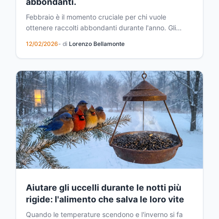
abbondanti.
Febbraio è il momento cruciale per chi vuole
ottenere raccolti abbondanti durante l'anno. Gli
agricoltori tradizionali lo sapevano bene: la
12/02/2026
- di
Lorenzo Bellamonte
preparazione del terreno in questo mese specifico
rappresenta la fondazione di tutto ciò che crescerà
nei mesi successivi. Mentre molti giardinieri moderni
sott...
Aiutare gli uccelli durante le notti più
rigide: l'alimento che salva le loro vite
Quando le temperature scendono e l'inverno si fa