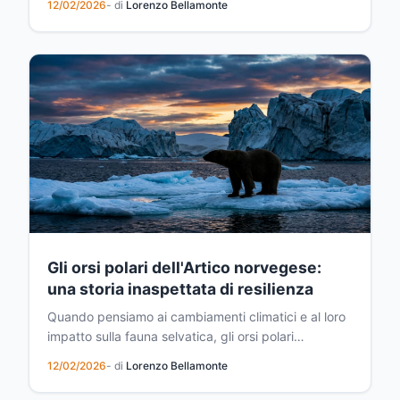
12/02/2026
- di
Lorenzo Bellamonte
quella mancanza di energia che sembra non avere
una causa apparente. Per molti di noi, la risposta è
semplice: colpa dello stress, del lavoro, della
mancanza...
Gli orsi polari dell'Artico norvegese:
una storia inaspettata di resilienza
Quando pensiamo ai cambiamenti climatici e al loro
impatto sulla fauna selvatica, gli orsi polari
rappresentano spesso il simbolo della crisi
12/02/2026
- di
Lorenzo Bellamonte
ambientale. Eppure, nella remota regione dell'Artico
norvegese, sta emergendo una storia sorprendente