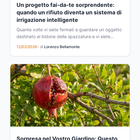
Un progetto fai-da-te sorprendente:
quando un rifiuto diventa un sistema di
irrigazione intelligente
Quante volte vi siete fermati a guardare un oggetto
destinato al bidone della spazzatura e vi siete
chiesti se poteva avere una seconda vita? È
12/02/2026
- di
Lorenzo Bellamonte
esattamente quello che è successo a me una
domenica pomeriggio, quando ho realizzato che un
semplice rifiuto domestico poteva trasformarsi in
una soluzione...
Sorpresa nel Vostro Giardino: Questo