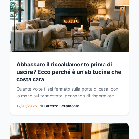
Abbassare il riscaldamento prima di
uscire? Ecco perché è un'abitudine che
costa cara
Quante volte ti sei fermato sulla porta di casa, con
la mano sul termostato, pensando di risparmiare
qualche euro abbassando il riscaldamento prima di
12/02/2026
- di
Lorenzo Bellamonte
uscire? È un gesto quasi istintivo, una di quelle
abitudini che molti di noi ripetono quotidianamente
senza metterne in discussione l'efficacia. Eppu...