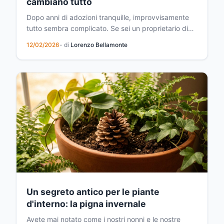
cambiano tutto
Dopo anni di adozioni tranquille, improvvisamente
tutto sembra complicato. Se sei un proprietario di
cani abituale e ultimamente ti senti scrutato da
12/02/2026
- di
Lorenzo Bellamonte
nuove normative, non sei solo. Le recenti modifiche
alle leggi sulla proprietà di cani hanno generato
confusione e preoccupazione tra gli amanti dei q...
Un segreto antico per le piante
d'interno: la pigna invernale
Avete mai notato come i nostri nonni e le nostre