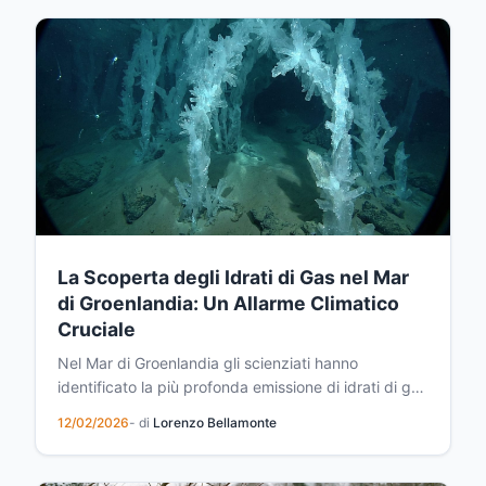
che sfida le aspettative: gli orsi polari stanno
diventa...
La Scoperta degli Idrati di Gas nel Mar
di Groenlandia: Un Allarme Climatico
Cruciale
Nel Mar di Groenlandia gli scienziati hanno
identificato la più profonda emissione di idrati di gas
mai registrata sul pianeta. Questa scoperta rivela
12/02/2026
- di
Lorenzo Bellamonte
rischi importanti legati al rilascio di metano negli
oceani artici e sottolinea l'urgenza di monitorare i
cambiamenti climatici negli ecosistemi marini.