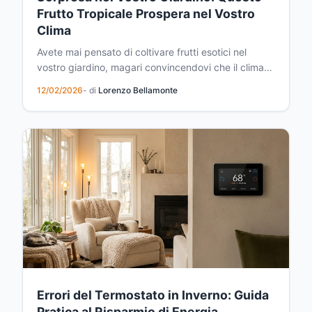
Frutto Tropicale Prospera nel Vostro
Clima
Avete mai pensato di coltivare frutti esotici nel
vostro giardino, magari convincendovi che il clima
locale non lo permetterebbe? Ebbene, lasciatevi
12/02/2026
- di
Lorenzo Bellamonte
sorprendere. Esiste un frutto che comunemente
associamo ai climi caldi e tropicali, ma che si adatta
straordinariamente bene anche nelle nostre
regioni...
Errori del Termostato in Inverno: Guida
Pratica al Risparmio di Energia