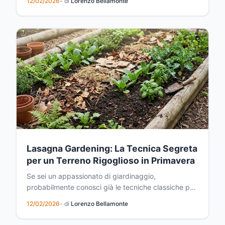
12/02/2026
- di
Lorenzo Bellamonte
vostro orto di frutta.
Lasagna Gardening: La Tecnica Segreta
per un Terreno Rigoglioso in Primavera
Se sei un appassionato di giardinaggio,
probabilmente conosci già le tecniche classiche per
preparare il suolo in vista della stagione primaverile.
12/02/2026
- di
Lorenzo Bellamonte
Ma c'è un metodo che rimane sorprendentemente
sottovalutato, nonostante la sua straordinaria