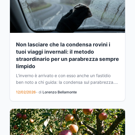
Non lasciare che la condensa rovini i
tuoi viaggi invernali: il metodo
straordinario per un parabrezza sempre
limpido
L'inverno è arrivato e con esso anche un fastidio
ben noto a chi guida: la condensa sul parabrezza.
Quella fastidiosa nebbia che si forma all'interno della
12/02/2026
- di
Lorenzo Bellamonte
tua auto trasforma il parabrezza in una barriera
opaca, riducendo la visibilità e creando situazioni di
pericolo sulla strada. Ma cosa causa rea...