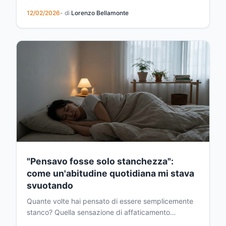
più profonde, le piante sviluppano un sistema
12/02/2026
- di
Lorenzo Bellamonte
radicale più robusto che garantisce umidità e
nutrienti costanti, risultando in una produzione
abbondante e distribuita per tutta la stagione.
"Pensavo fosse solo stanchezza":
come un'abitudine quotidiana mi stava
svuotando
Quante volte hai pensato di essere semplicemente
stanco? Quella sensazione di affaticamento
costante che ti accompagna dal mattino alla sera,