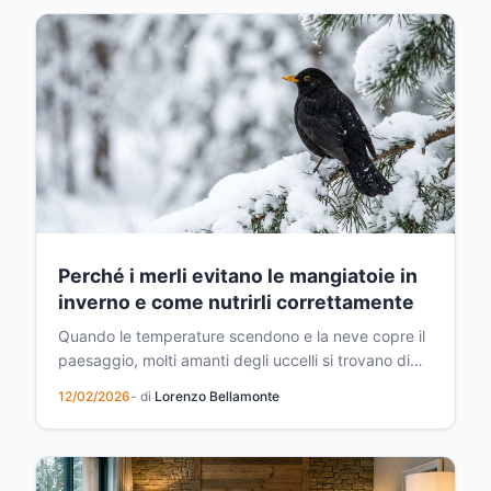
efficacia: il lasagna gardening, o "giardinaggio a
strati"....
Perché i merli evitano le mangiatoie in
inverno e come nutrirli correttamente
Quando le temperature scendono e la neve copre il
paesaggio, molti amanti degli uccelli si trovano di
fronte a un mistero affascinante: i merli, così
12/02/2026
- di
Lorenzo Bellamonte
presenti durante l'autunno, sembrano scomparire
dalle mangiatoie proprio quando il freddo si
intensifica. Non è una coincidenza, né il segno che
gli u...