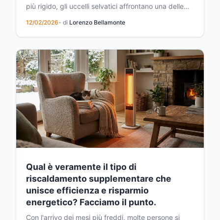
più rigido, gli uccelli selvatici affrontano una delle
sfide più difficili dell'anno. La ricerca di cibo diventa
12/02/2026
- di
Lorenzo Bellamonte
sempre più ardua, mentre il loro corpo consuma
enormi quantità di energia per mantenersi al caldo.
Se ami osservare i volatili nel tuo gia...
Qual è veramente il tipo di
riscaldamento supplementare che
unisce efficienza e risparmio
energetico? Facciamo il punto.
Con l'arrivo dei mesi più freddi, molte persone si