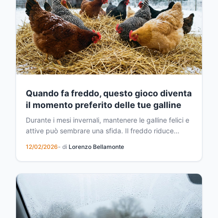
Quando fa freddo, questo gioco diventa
il momento preferito delle tue galline
Durante i mesi invernali, mantenere le galline felici e
attive può sembrare una sfida. Il freddo riduce
naturalmente la loro voglia di muoversi, e il rischio di
12/02/2026
- di
Lorenzo Bellamonte
noia aumenta considerevolmente. Eppure, esiste
un'attività semplice ma straordinariamente efficace
che trasforma completamente il comportam...