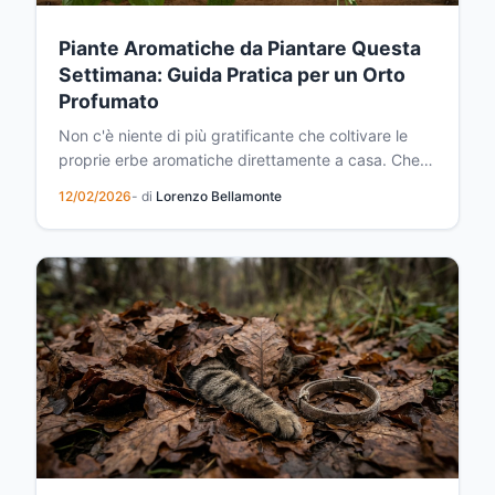
Piante Aromatiche da Piantare Questa
Settimana: Guida Pratica per un Orto
Profumato
Non c'è niente di più gratificante che coltivare le
proprie erbe aromatiche direttamente a casa. Che
tu abbia un ampio giardino, un balcone soleggiato o
12/02/2026
- di
Lorenzo Bellamonte
anche solo una finestra luminosa, questa è la
settimana giusta per iniziare. Le piante aromatiche
non sono solo belle da vedere: trasformeranno la...