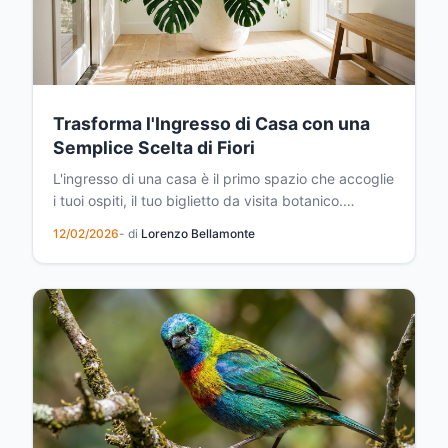
Trasforma l'Ingresso di Casa con una
Semplice Scelta di Fiori
L'ingresso di una casa è il primo spazio che accoglie
i tuoi ospiti, il tuo biglietto da visita botanico.
Eppure, quante volte lo trascuriamo, lasciandolo
12/02/2026
- di
Lorenzo Bellamonte
vuoto e anonimo? La verità è che basta una sola
pianta ben scelta per trasformare completamente
questa zona, rendendola uno degli spazi più
ammir...