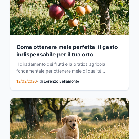
Come ottenere mele perfette: il gesto
indispensabile per il tuo orto
Il diradamento dei frutti è la pratica agricola
fondamentale per ottenere mele di qualità
superiore. Rimuovendo selettivamente alcuni frutti,
12/02/2026
- di
Lorenzo Bellamonte
consenti all'albero di concentrare le sue risorse sui
frutti migliori, ottenendo risultati straordinari.