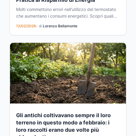
Molti commettono errori nell'utilizzo del termostato
che aumentano i consumi energetici. Scopri quali
sono gli errori da evitare e come ottimizzare il tuo
12/02/2026
- di
Lorenzo Bellamonte
dispositivo per ottenere vere economie sulla bolletta
invernale senza sacrificare il comfort.
Gli antichi coltivavano sempre il loro
terreno in questo modo a febbraio: i
loro raccolti erano due volte più