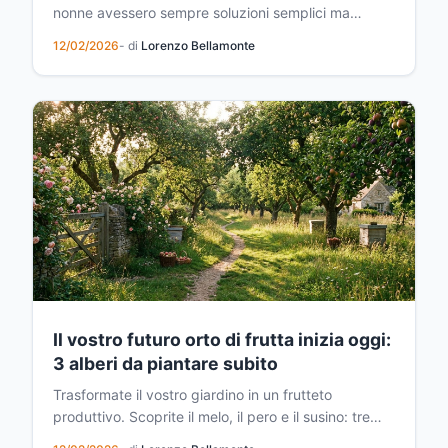
nonne avessero sempre soluzioni semplici ma
efficaci per prendersi cura delle piante? Una di
12/02/2026
- di
Lorenzo Bellamonte
queste tradizioni affascinanti riguarda l'uso delle
pigne durante i mesi invernali. Questo gesto,
apparentemente strano, nasconde in realtà una
logica botanic...
Il vostro futuro orto di frutta inizia oggi:
3 alberi da piantare subito
Trasformate il vostro giardino in un frutteto
produttivo. Scoprite il melo, il pero e il susino: tre
alberi da frutto perfetti per iniziare oggi stesso il