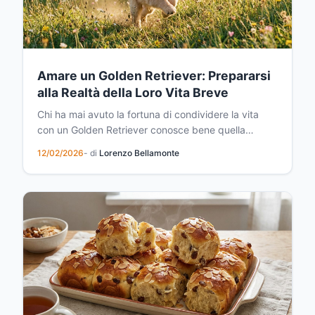
Amare un Golden Retriever: Prepararsi
alla Realtà della Loro Vita Breve
Chi ha mai avuto la fortuna di condividere la vita
con un Golden Retriever conosce bene quella
sensazione: un amore immediato, incondizionato,
12/02/2026
- di
Lorenzo Bellamonte
quasi travolgente. Questi cani meravigliosi entrano
nelle nostre case e nei nostri cuori con una facilità
disarmante, portando con sé gioia, lealtà e una dol...