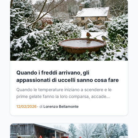
Quando i freddi arrivano, gli
appassionati di uccelli sanno cosa fare
Quando le temperature iniziano a scendere e le
prime gelate fanno la loro comparsa, accade
qualcosa di affascinante nei giardini di tutta Italia.
12/02/2026
- di
Lorenzo Bellamonte
Appassionati di ornitologia, birdwatcher e semplici
amanti della natura tirano fuori un oggetto
inaspettato: il timer da cucina. Potrebbe sembrare
strano,...