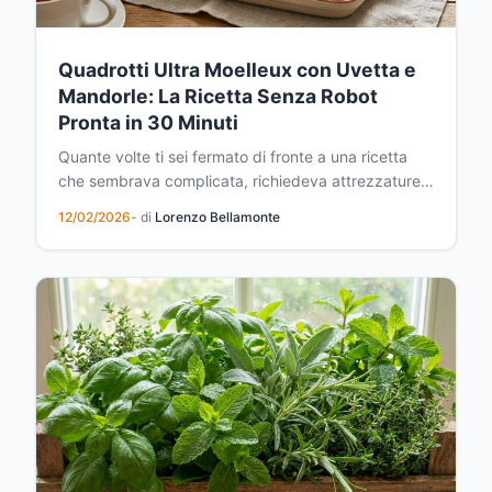
Quadrotti Ultra Moelleux con Uvetta e
Mandorle: La Ricetta Senza Robot
Pronta in 30 Minuti
Quante volte ti sei fermato di fronte a una ricetta
che sembrava complicata, richiedeva attrezzature
speciali e ore di lavoro? Bene, oggi voglio
12/02/2026
- di
Lorenzo Bellamonte
condividere con te una scoperta che ha
letteralmente cambiato il mio modo di cucinare dolci
in casa. Questi quadrotti ultra moelleux con uvetta e
mandorle...